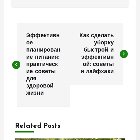
Н
Эффективн
Как сделать
а
ое
уборку
планирован
быстрой и
ие питания:
эффективн
в
практическ
ой: советы
ие советы
и лайфхаки
и
для
здоровой
г
жизни
а
ц
Related Posts
и