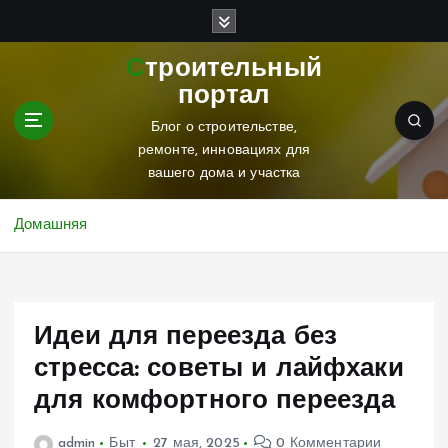
П
е
р
Строительный
е
портал
й
т
Блог о строительстве,
и
ремонте, инновациях для
к
вашего дома и участка
с
о
Домашняя
д
е
р
ж
Идеи для переезда без
и
м
стресса: советы и лайфхаки
о
для комфортного переезда
м
у
admin
Быт
27 мая, 2025
0 Комментарии