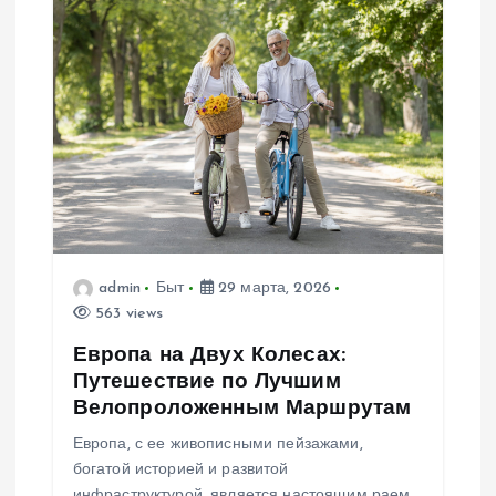
я
п
о
з
а
admin
Быт
29 марта, 2026
п
563 views
Европа на Двух Колесах:
и
Путешествие по Лучшим
Велопроложенным Маршрутам
с
Европа, с ее живописными пейзажами,
я
богатой историей и развитой
инфраструктурой, является настоящим раем