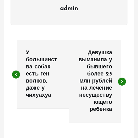
admin
Н
У
Девушка
а
большинст
выманила у
ва собак
бывшего
есть ген
более 23
в
волков,
млн рублей
даже у
на лечение
и
чихуахуа
несуществу
ющего
г
ребенка
а