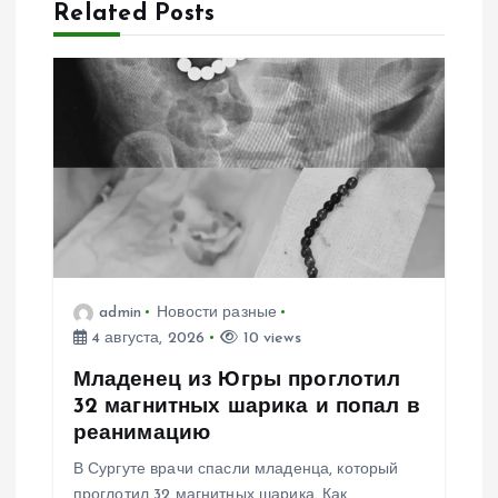
ц
Related Posts
и
я
п
о
з
admin
Новости разные
а
4 августа, 2026
10 views
п
Младенец из Югры проглотил
32 магнитных шарика и попал в
и
реанимацию
В Сургуте врачи спасли младенца, который
с
проглотил 32 магнитных шарика. Как