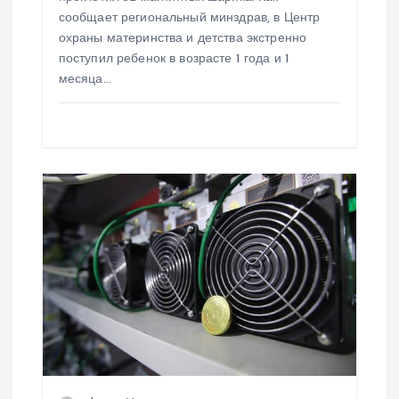
сообщает региональный минздрав, в Центр
я
охраны материнства и детства экстренно
поступил ребенок в возрасте 1 года и 1
м
месяца…