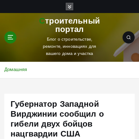
П
е
р
Строительный
е
портал
й
т
Блог о строительстве,
и
ремонте, инновациях для
к
вашего дома и участка
с
о
Домашняя
д
е
р
ж
Губернатор Западной
и
м
Вирджинии сообщил о
о
гибели двух бойцов
м
у
нацгвардии США