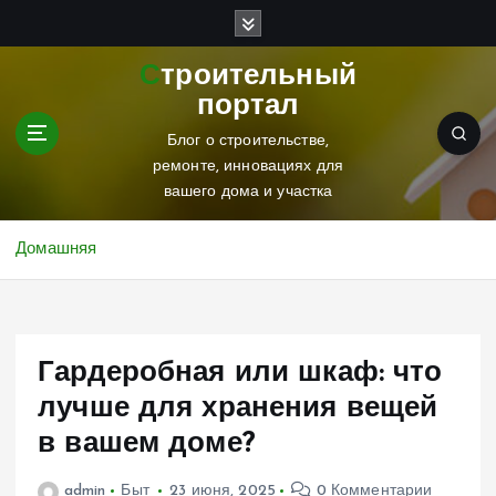
П
е
р
Строительный
е
портал
й
т
Блог о строительстве,
и
ремонте, инновациях для
к
вашего дома и участка
с
о
Домашняя
д
е
р
ж
Гардеробная или шкаф: что
и
м
лучше для хранения вещей
о
в вашем доме?
м
у
admin
Быт
23 июня, 2025
0 Комментарии