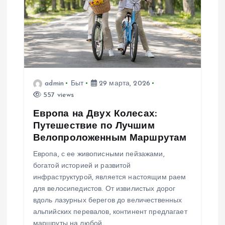
п
о
з
а
admin
Быт
29 марта, 2026
557 views
п
Европа на Двух Колесах:
Путешествие по Лучшим
и
Велопроложенным Маршрутам
с
Европа, с ее живописными пейзажами,
богатой историей и развитой
я
инфраструктурой, является настоящим раем
для велосипедистов. От извилистых дорог
м
вдоль лазурных берегов до величественных
альпийских перевалов, континент предлагает
маршруты на любой…