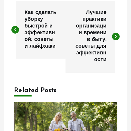
Н
Как сделать
Лучшие
а
уборку
практики
быстрой и
организаци
эффективн
и времени
в
ой: советы
в быту:
и лайфхаки
советы для
и
эффективн
ости
г
а
Related Posts
ц
и
я