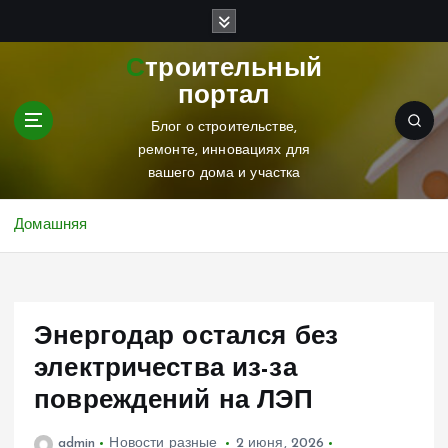
П
е
р
Строительный
е
портал
й
т
Блог о строительстве,
и
ремонте, инновациях для
к
вашего дома и участка
с
о
Домашняя
д
е
р
ж
Энергодар остался без
и
м
электричества из-за
о
повреждений на ЛЭП
м
у
admin
Новости разные
2 июня, 2026