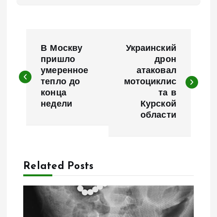
Н
В Москву
Украинский
а
пришло
дрон
умеренное
атаковал
тепло до
мотоциклис
в
конца
та в
недели
Курской
и
области
г
а
Related Posts
ц
и