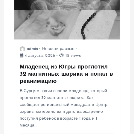
я
п
о
з
admin
Новости разные
4 августа, 2026
15 views
а
Младенец из Югры проглотил
32 магнитных шарика и попал в
п
реанимацию
В Сургуте врачи спасли младенца, который
и
проглотил 32 магнитных шарика. Как
сообщает региональный минздрав, в Центр
с
охраны материнства и детства экстренно
поступил ребенок в возрасте 1 года и 1
я
месяца…