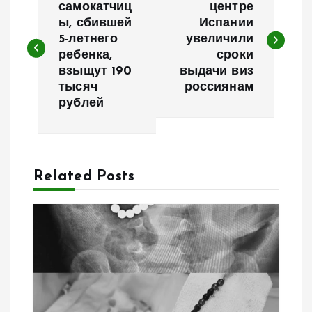
а
самокатчиц
центре
ы, сбившей
Испании
5-летнего
увеличили
в
ребенка,
сроки
взыщут 190
выдачи виз
и
тысяч
россиянам
рублей
г
а
Related Posts
ц
и
я
п