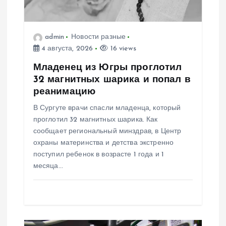
о
з
admin
Новости разные
4 августа, 2026
16 views
а
Младенец из Югры проглотил
п
32 магнитных шарика и попал в
реанимацию
и
В Сургуте врачи спасли младенца, который
проглотил 32 магнитных шарика. Как
с
сообщает региональный минздрав, в Центр
охраны материнства и детства экстренно
я
поступил ребенок в возрасте 1 года и 1
месяца…
м