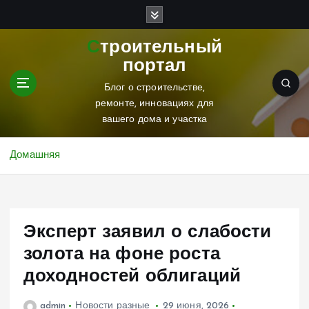
П
е
р
Строительный
е
портал
й
т
Блог о строительстве,
и
ремонте, инновациях для
к
вашего дома и участка
с
о
Домашняя
д
е
р
ж
Эксперт заявил о слабости
и
м
золота на фоне роста
о
доходностей облигаций
м
у
admin
Новости разные
29 июня, 2026