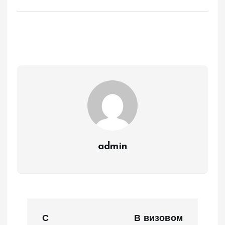
admin
Н
С
В визовом