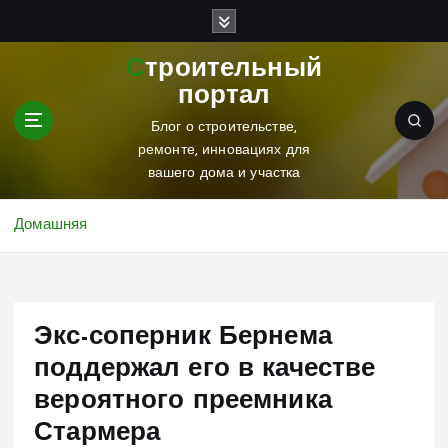
П
е
р
Строительный
е
портал
й
т
Блог о строительстве,
и
ремонте, инновациях для
к
вашего дома и участка
с
о
Домашняя
д
е
р
ж
Экс-соперник Бернема
и
м
поддержал его в качестве
о
вероятного преемника
м
у
Стармера