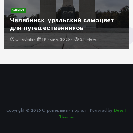
Современное строительство
Керамогранит «под дерево»:
стильное и практичное решение
для дачного домика
От
admin
19 июня, 2026
201 views
Copyright © 2026 Строительный портал | Powered by
Desert
Themes