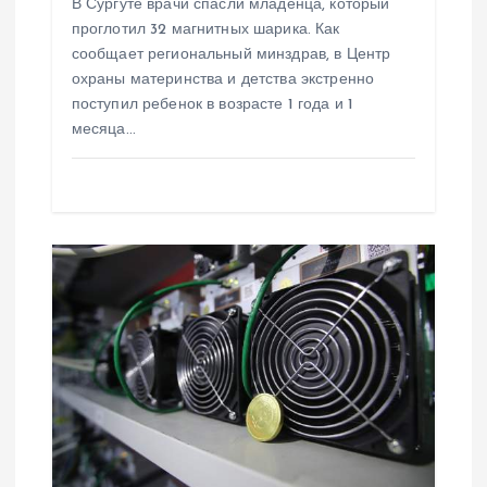
В Сургуте врачи спасли младенца, который
я
проглотил 32 магнитных шарика. Как
сообщает региональный минздрав, в Центр
м
охраны материнства и детства экстренно
поступил ребенок в возрасте 1 года и 1
месяца…