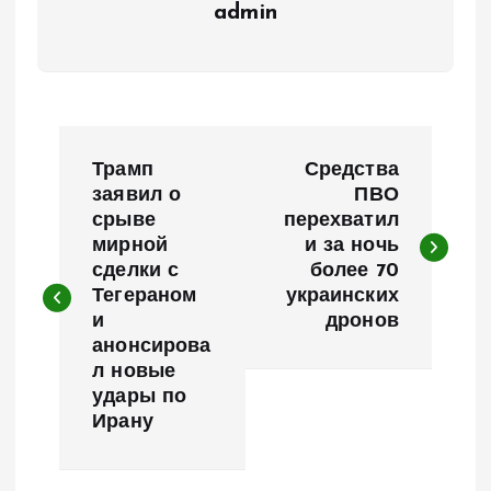
admin
Н
Трамп
Средства
а
заявил о
ПВО
срыве
перехватил
мирной
и за ночь
в
сделки с
более 70
Тегераном
украинских
и
и
дронов
анонсирова
г
л новые
удары по
а
Ирану
ц