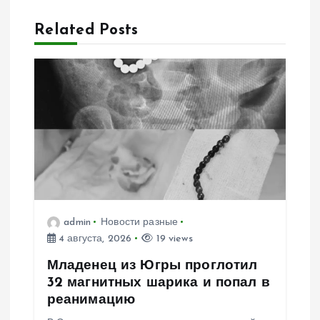
и
Related Posts
я
п
о
з
а
admin
Новости разные
п
4 августа, 2026
19 views
и
Младенец из Югры проглотил
32 магнитных шарика и попал в
с
реанимацию