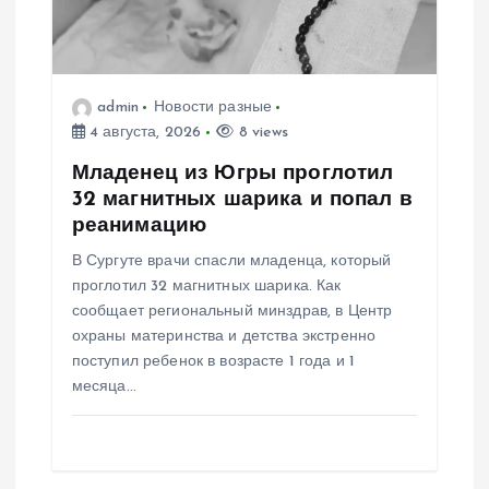
о
з
admin
Новости разные
а
4 августа, 2026
8 views
п
Младенец из Югры проглотил
32 магнитных шарика и попал в
и
реанимацию
В Сургуте врачи спасли младенца, который
с
проглотил 32 магнитных шарика. Как
сообщает региональный минздрав, в Центр
я
охраны материнства и детства экстренно
поступил ребенок в возрасте 1 года и 1
м
месяца…