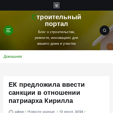
П
е
р
Строительный
е
портал
й
т
Блог о строительстве,
и
ремонте, инновациях для
к
вашего дома и участка
с
о
Домашняя
д
е
р
ж
ЕК предложила ввести
и
м
санкции в отношении
о
патриарха Кирилла
м
у
admin
Новости разные
10 июня, 2026