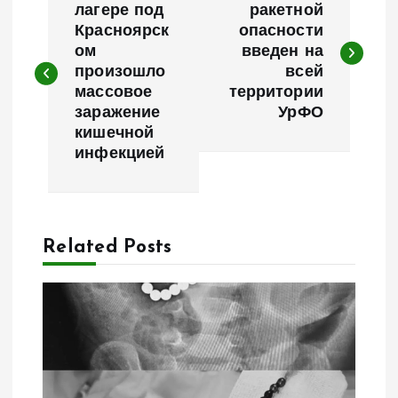
а
лагере под
ракетной
Красноярск
опасности
ом
введен на
в
произошло
всей
массовое
территории
и
заражение
УрФО
кишечной
г
инфекцией
а
ц
Related Posts
и
я
п