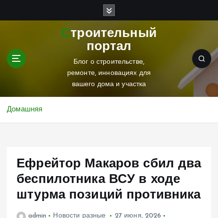
П
е
р
Строительный
е
портал
й
т
Блог о строительстве,
и
ремонте, инновациях для
к
вашего дома и участка
с
о
Домашняя
д
е
р
ж
Ефрейтор Макаров сбил два
и
м
беспилотника ВСУ в ходе
о
штурма позиций противника
м
у
admin
Новости разные
27 июня, 2026