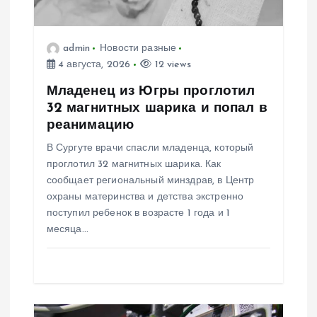
з
а
admin
Новости разные
4 августа, 2026
12 views
п
Младенец из Югры проглотил
и
32 магнитных шарика и попал в
реанимацию
с
В Сургуте врачи спасли младенца, который
проглотил 32 магнитных шарика. Как
я
сообщает региональный минздрав, в Центр
охраны материнства и детства экстренно
м
поступил ребенок в возрасте 1 года и 1
месяца…