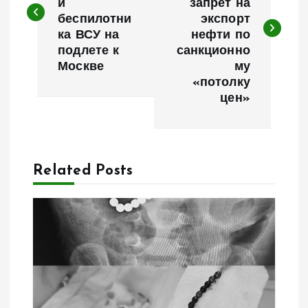
и
запрет на
в
беспилотни
экспорт
ка ВСУ на
нефти по
и
подлете к
санкционно
Москве
му
г
«потолку
цен»
а
ц
Related Posts
и
я
п
о