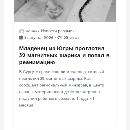
о
з
admin
Новости разные
4 августа, 2026
25 views
а
Младенец из Югры проглотил
п
32 магнитных шарика и попал в
реанимацию
и
В Сургуте врачи спасли младенца, который
проглотил 32 магнитных шарика. Как
с
сообщает региональный минздрав, в Центр
охраны материнства и детства экстренно
я
поступил ребенок в возрасте 1 года и 1
месяца…
м