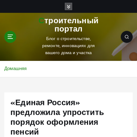
П
е
р
Строительный
е
портал
й
т
Блог о строительстве,
и
ремонте, инновациях для
к
вашего дома и участка
с
о
Домашняя
д
е
р
ж
«Единая Россия»
и
м
предложила упростить
о
порядок оформления
м
у
пенсий