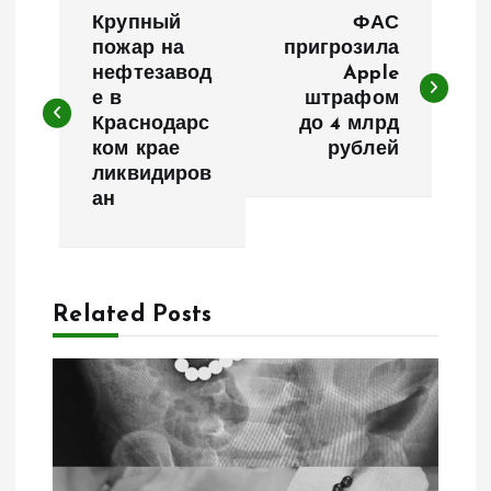
Н
Крупный
ФАС
а
пожар на
пригрозила
нефтезавод
Apple
е в
штрафом
в
Краснодарс
до 4 млрд
ком крае
рублей
и
ликвидиров
ан
г
а
Related Posts
ц
и
я
п