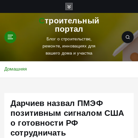
П
е
р
Строительный
е
портал
й
т
Блог о строительстве,
и
ремонте, инновациях для
к
вашего дома и участка
с
о
Домашняя
д
е
р
ж
Дарчиев назвал ПМЭФ
и
м
позитивным сигналом США
о
о готовности РФ
м
у
сотрудничать