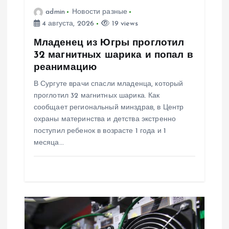
admin
Новости разные
а
4 августа, 2026
19 views
п
Младенец из Югры проглотил
32 магнитных шарика и попал в
и
реанимацию
В Сургуте врачи спасли младенца, который
с
проглотил 32 магнитных шарика. Как
сообщает региональный минздрав, в Центр
я
охраны материнства и детства экстренно
поступил ребенок в возрасте 1 года и 1
м
месяца…