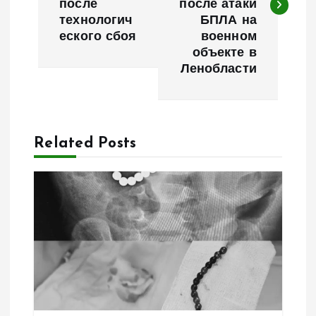
после
после атаки
технологич
БПЛА на
и
еского сбоя
военном
объекте в
г
Ленобласти
а
ц
Related Posts
и
я
п
о
з