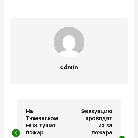
admin
Н
На
Эвакуацию
а
Тюменском
проводят
НПЗ тушат
из-за
пожар
пожара
в