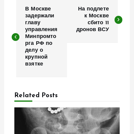
Н
В Москве
На подлете
а
задержали
к Москве
главу
сбито 11
управления
дронов ВСУ
в
Минпромто
рга РФ по
и
делу о
крупной
г
взятке
а
ц
Related Posts
и
я