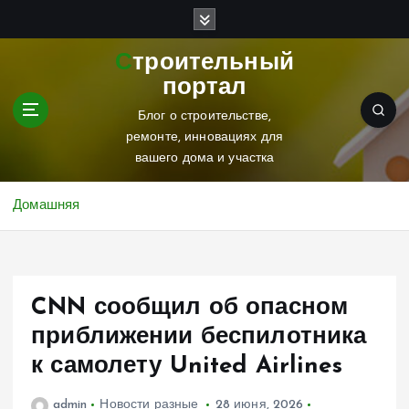
П
е
р
Строительный
е
портал
й
т
Блог о строительстве,
и
ремонте, инновациях для
к
вашего дома и участка
с
о
Домашняя
д
е
р
ж
CNN сообщил об опасном
и
м
приближении беспилотника
о
к самолету United Airlines
м
у
admin
Новости разные
28 июня, 2026