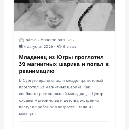
п
о
з
admin
Новости разные
а
4 августа, 2026
8 views
п
Младенец из Югры проглотил
32 магнитных шарика и попал в
и
реанимацию
В Сургуте врачи спасли младенца, который
с
проглотил 32 магнитных шарика. Как
сообщает региональный минздрав, в Центр
я
охраны материнства и детства экстренно
поступил ребенок в возрасте 1 года и 1
м
месяца…