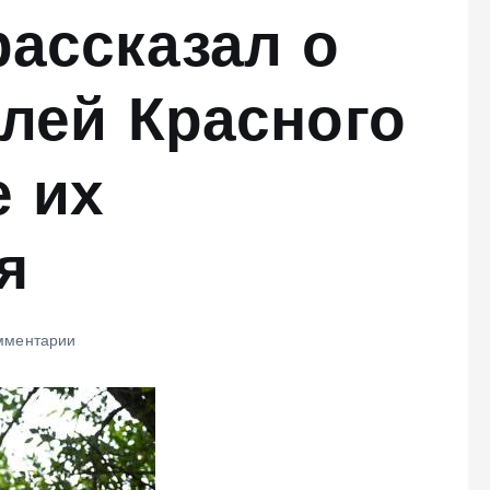
ассказал о
лей Красного
е их
я
мментарии