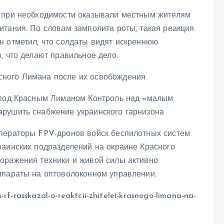
е при необходимости оказывали местным жителям
итания. По словам замполита роты, такая реакция
н отметил, что солдаты видят искреннюю
, что делают правильное дело.
У под Красным Лиманом Контроль над «малым
арушить снабжение украинского гарнизона
операторы FPV-дронов войск беспилотных систем
раинских подразделений на окраине Красного
оражения техники и живой силы активно
ппараты на оптоволоконном управлении.
-rf-rasskazal-o-reaktcii-zhitelei-krasnogo-limana-na-