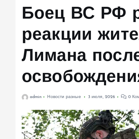
м
Боец ВС РФ р
у
реакции жите
Лимана посл
освобождени
admin
Новости разные
3 июля, 2026
0 Ко