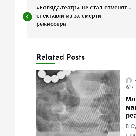
Н
«Коляда-театр» не стал отменять
а
спектакли из-за смерти
режиссера
в
и
Related Posts
г
a
а
6 
Мл
ц
ма
ре
и
В Су
прог