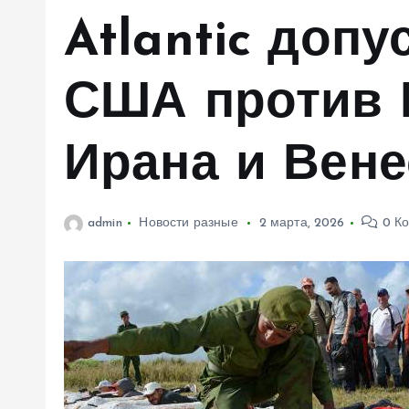
м
Atlantic доп
у
США против 
Ирана и Вен
admin
Новости разные
2 марта, 2026
0 К