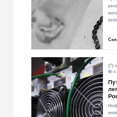
я
рег
мате
п
ребе
о
Con
з
а
a
п
6 
Пу
и
ле
Ро
с
Инф
инв