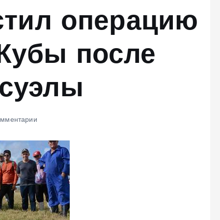
устил операцию
Кубы после
есуэлы
омментарии