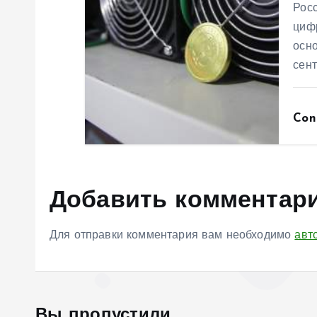
я
Рос
циф
м
осно
сен
Con
Добавить комментар
Для отправки комментария вам необходимо
авт
Вы пропустили