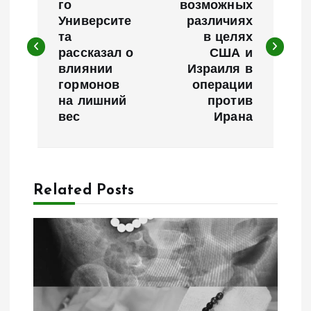
го
возможных
Университе
различиях
в
та
в целях
рассказал о
США и
и
влиянии
Израиля в
гормонов
операции
г
на лишний
против
вес
Ирана
а
ц
Related Posts
и
я
п
о