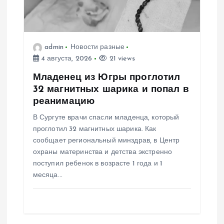
з
а
admin
Новости разные
4 августа, 2026
21 views
п
Младенец из Югры проглотил
и
32 магнитных шарика и попал в
реанимацию
с
В Сургуте врачи спасли младенца, который
проглотил 32 магнитных шарика. Как
я
сообщает региональный минздрав, в Центр
охраны материнства и детства экстренно
м
поступил ребенок в возрасте 1 года и 1
месяца…