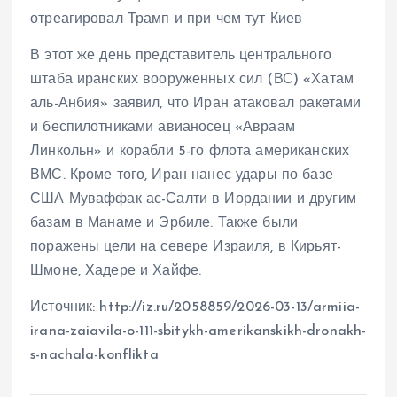
отреагировал Трамп и при чем тут Киев
В этот же день представитель центрального
штаба иранских вооруженных сил (ВС) «Хатам
аль-Анбия» заявил, что Иран атаковал ракетами
и беспилотниками авианосец «Авраам
Линкольн» и корабли 5-го флота американских
ВМС. Кроме того, Иран нанес удары по базе
США Муваффак ас-Салти в Иордании и другим
базам в Манаме и Эрбиле. Также были
поражены цели на севере Израиля, в Кирьят-
Шмоне, Хадере и Хайфе.
Источник: http://iz.ru/2058859/2026-03-13/armiia-
irana-zaiavila-o-111-sbitykh-amerikanskikh-dronakh-
s-nachala-konflikta