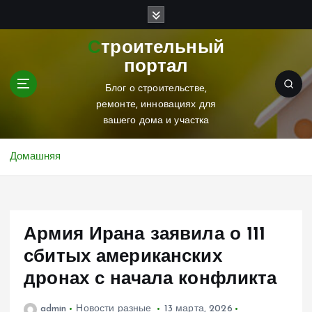
П
е
р
Строительный
е
портал
й
т
Блог о строительстве,
и
ремонте, инновациях для
к
вашего дома и участка
с
о
Домашняя
д
е
р
ж
Армия Ирана заявила о 111
и
м
сбитых американских
о
дронах с начала конфликта
м
у
admin
Новости разные
13 марта, 2026