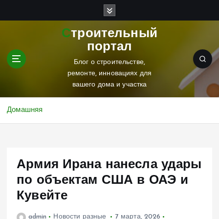
П
е
р
Строительный
е
портал
й
т
Блог о строительстве,
и
ремонте, инновациях для
к
вашего дома и участка
с
о
Домашняя
д
е
р
ж
Армия Ирана нанесла удары
и
м
по объектам США в ОАЭ и
о
Кувейте
м
у
admin
Новости разные
7 марта, 2026