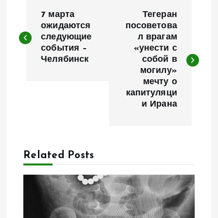
Н
7 марта
Тегеран
а
ожидаются
посоветова
следующие
л врагам
события –
«унести с
в
Челябинск
собой в
могилу»
и
мечту о
капитуляци
г
и Ирана
а
ц
Related Posts
и
я