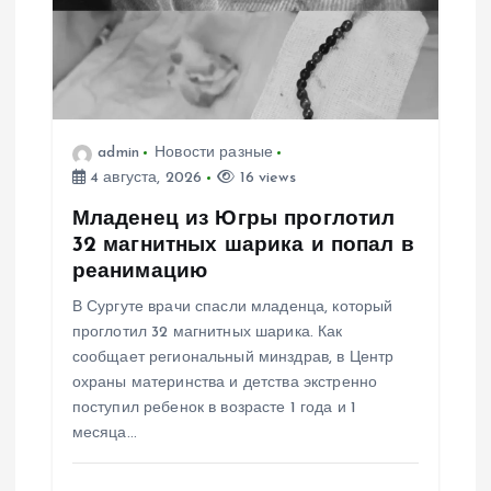
п
о
з
admin
Новости разные
а
4 августа, 2026
16 views
п
Младенец из Югры проглотил
32 магнитных шарика и попал в
и
реанимацию
В Сургуте врачи спасли младенца, который
с
проглотил 32 магнитных шарика. Как
сообщает региональный минздрав, в Центр
я
охраны материнства и детства экстренно
поступил ребенок в возрасте 1 года и 1
м
месяца…