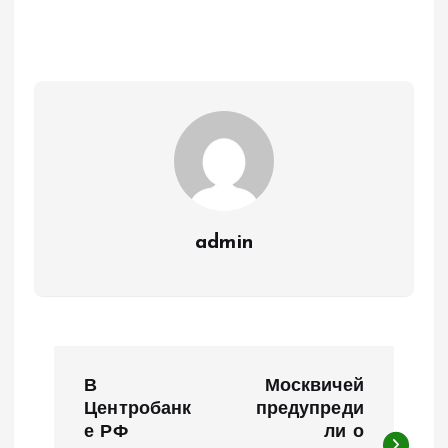
admin
Н
В
Москвичей
а
Центробанк
предупреди
е РФ
ли о