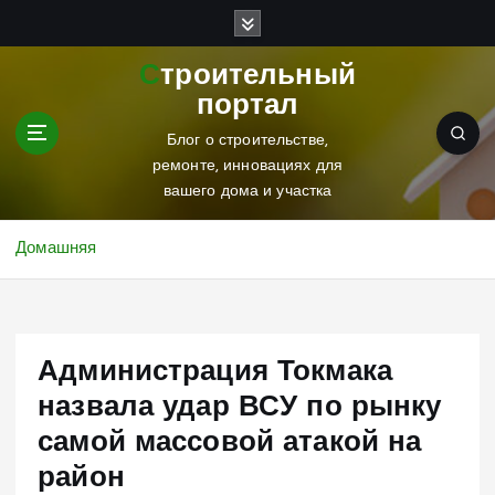
П
е
р
Строительный
е
портал
й
т
Блог о строительстве,
и
ремонте, инновациях для
к
вашего дома и участка
с
о
Домашняя
д
е
р
ж
Администрация Токмака
и
м
назвала удар ВСУ по рынку
о
самой массовой атакой на
м
у
район