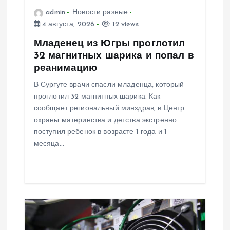
з
admin
Новости разные
4 августа, 2026
12 views
а
Младенец из Югры проглотил
п
32 магнитных шарика и попал в
реанимацию
и
В Сургуте врачи спасли младенца, который
проглотил 32 магнитных шарика. Как
с
сообщает региональный минздрав, в Центр
охраны материнства и детства экстренно
я
поступил ребенок в возрасте 1 года и 1
месяца…
м