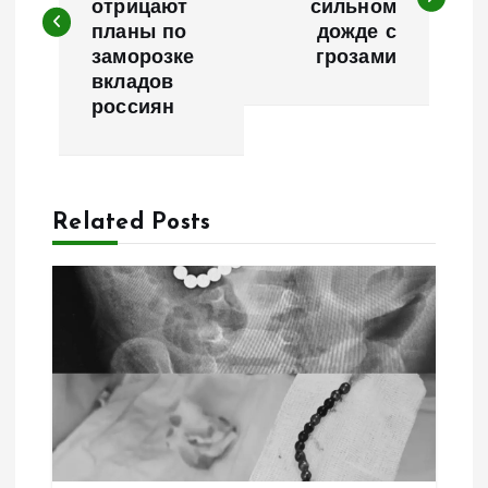
отрицают
сильном
в
планы по
дожде с
заморозке
грозами
и
вкладов
россиян
г
а
Related Posts
ц
и
я
п
о