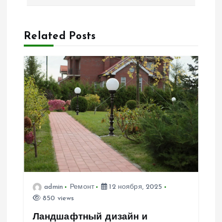
а
ц
Related Posts
и
я
п
о
з
а
admin
Ремонт
12 ноября, 2025
п
850 views
Ландшафтный дизайн и