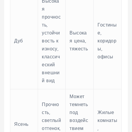
Высока
я
прочнос
ть,
Гостины
устойчи
Высока
е,
Дуб
вость к
я цена,
коридор
износу,
тяжесть
ы,
классич
офисы
еский
внешни
й вид
Может
Прочно
темнеть
сть,
под
Жилые
светлый
воздейс
комнаты
Ясень
оттенок,
твием
,