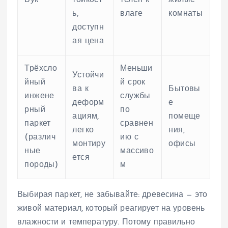
Бук
тойкост
телен к
жилые
ь,
влаге
комнаты
доступн
ая цена
Трёхсло
Меньши
Устойчи
йный
й срок
ва к
Бытовы
инжене
службы
деформ
е
рный
по
ациям,
помеще
паркет
сравнен
легко
ния,
(различ
ию с
монтиру
офисы
ные
массиво
ется
породы)
м
Выбирая паркет, не забывайте: древесина — это
живой материал, который реагирует на уровень
влажности и температуру. Потому правильно