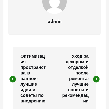
admin
Н
Оптимизац
Уход за
а
ия
декором и
пространст
отделкой
ва в
после
в
ванной:
ремонта:
лучшие
лучшие
и
идеи и
советы и
советы по
рекомендац
г
внедрению
ии