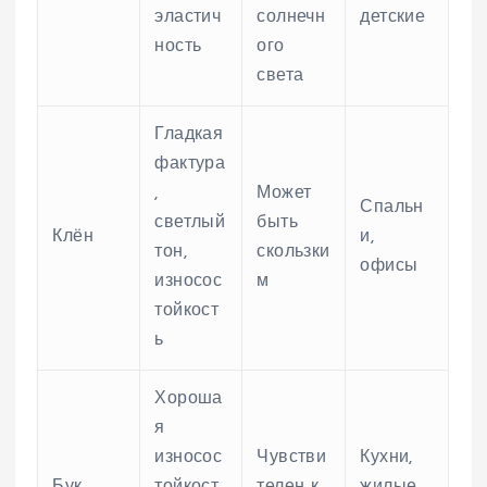
эластич
солнечн
детские
ность
ого
света
Гладкая
фактура
,
Может
Спальн
светлый
быть
Клён
и,
тон,
скользки
офисы
износос
м
тойкост
ь
Хороша
я
износос
Чувстви
Кухни,