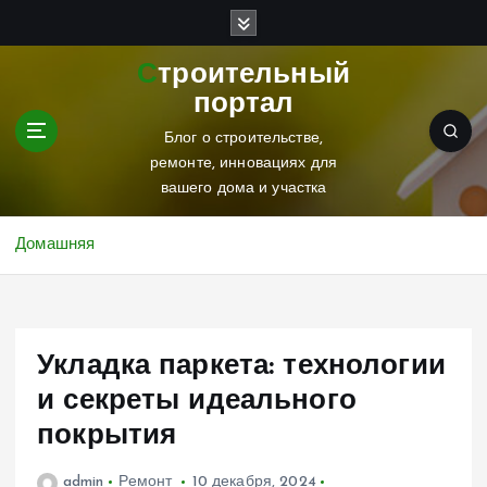
П
е
р
Строительный
е
портал
й
т
Блог о строительстве,
и
ремонте, инновациях для
к
вашего дома и участка
с
о
Домашняя
д
е
р
ж
Укладка паркета: технологии
и
м
и секреты идеального
о
покрытия
м
у
admin
Ремонт
10 декабря, 2024