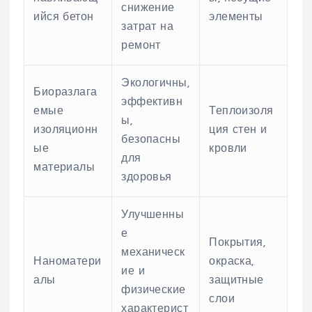
снижение
ийся бетон
элементы
затрат на
ремонт
Экологичны,
Биоразлага
эффективн
емые
Теплоизоля
ы,
изоляционн
ция стен и
безопасны
ые
кровли
для
материалы
здоровья
Улучшенны
е
Покрытия,
механическ
Наноматери
окраска,
ие и
алы
защитные
физические
слои
характерист