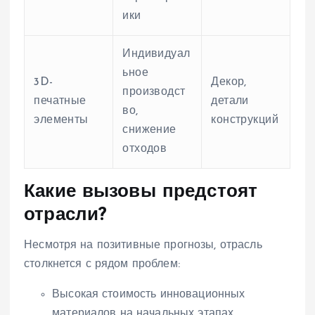
ики
Индивидуал
ьное
3D-
Декор,
производст
печатные
детали
во,
элементы
конструкций
снижение
отходов
Какие вызовы предстоят
отрасли?
Несмотря на позитивные прогнозы, отрасль
столкнется с рядом проблем:
Высокая стоимость инновационных
материалов на начальных этапах