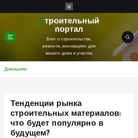
П
е
р
Строительный
е
портал
й
т
Блог о строительстве,
и
ремонте, инновациях для
к
вашего дома и участка
с
о
Домашняя
д
е
р
ж
Тенденции рынка
и
м
строительных материалов:
о
что будет популярно в
м
у
будущем?