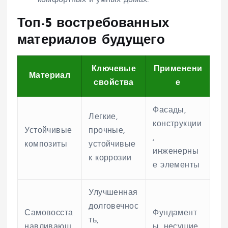
комфортных и умных домах.
Топ-5 востребованных
материалов будущего
Ключевые
Применени
Материал
свойства
е
Фасады,
Легкие,
конструкции
Устойчивые
прочные,
,
композиты
устойчивые
инженерны
к коррозии
е элементы
Улучшенная
долговечнос
Самовосста
Фундамент
ть,
навливающ
ы, несущие