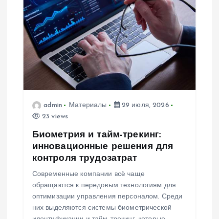
п
о
з
а
п
admin
Материалы
29 июля, 2026
23 views
и
Биометрия и тайм-трекинг:
инновационные решения для
с
контроля трудозатрат
Современные компании всё чаще
я
обращаются к передовым технологиям для
оптимизации управления персоналом. Среди
м
них выделяются системы биометрической