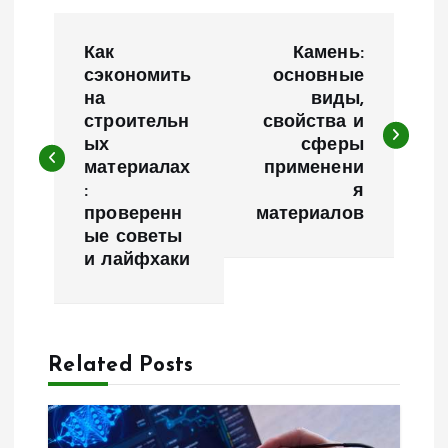
Н
Как
Камень:
а
сэкономить
основные
на
виды,
строительн
свойства и
в
ых
сферы
материалах
применени
и
:
я
проверенн
материалов
г
ые советы
и лайфхаки
а
ц
Related Posts
и
я