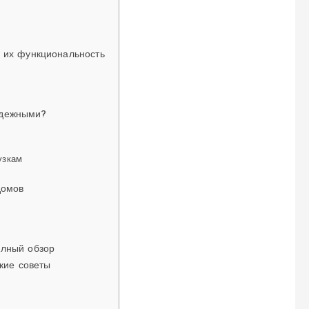
 их функциональность
адежными?
узкам
домов
олный обзор
кие советы