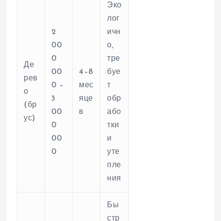
Эко
лог
2
ичн
00
о,
0
тре
Де
00
4–8
буе
рев
0 –
мес
т
о
3
яце
обр
(бр
00
в
або
ус)
0
тки
00
и
0
уте
пле
ния
Бы
стр