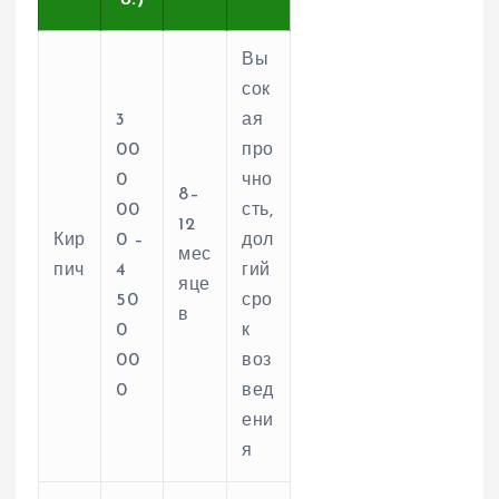
Вы
сок
3
ая
00
про
0
чно
8–
00
сть,
12
Кир
0 –
дол
мес
пич
4
гий
яце
50
сро
в
0
к
00
воз
0
вед
ени
я