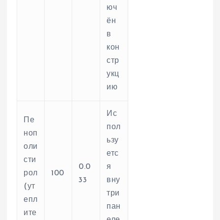
юч
ён
в
кон
стр
укц
ию
Ис
Пе
пол
ноп
ьзу
оли
етс
сти
0.0
я
рол
100
33
вну
(ут
три
епл
пан
ите