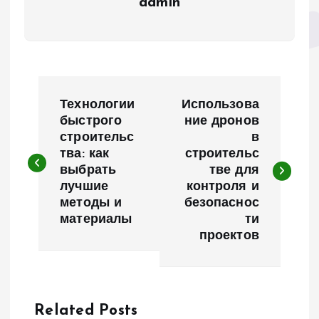
admin
Н
Технологии
Использова
а
быстрого
ние дронов
строительс
в
тва: как
строительс
в
выбрать
тве для
лучшие
контроля и
и
методы и
безопаснос
материалы
ти
г
проектов
а
ц
Related Posts