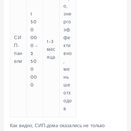
о,
1
эне
50
рго
0
эф
СИ
00
фе
1–3
П-
0 –
кти
мес
пан
2
вно
яца
ели
50
,
0
ме
00
нь
0
ше
отх
одо
в
Как видно, СИП-дома оказались не только