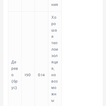
ния
Хо
ро
ша
я
теп
лои
зол
Де
яци
рев
я,
о
150
0.14
но
(бр
воз
ус)
мо
жн
ы