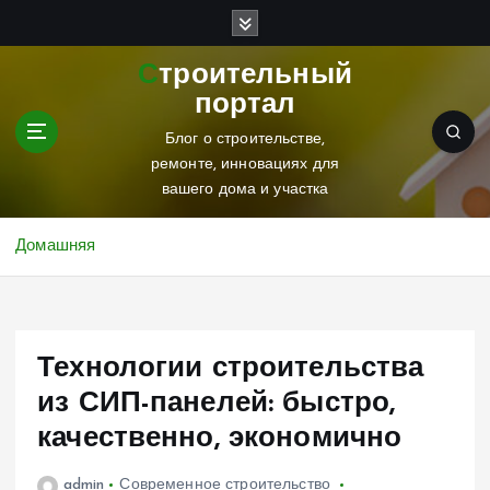
П
е
р
Строительный
е
портал
й
т
Блог о строительстве,
и
ремонте, инновациях для
к
вашего дома и участка
с
о
Домашняя
д
е
р
ж
Технологии строительства
и
м
из СИП-панелей: быстро,
о
качественно, экономично
м
у
admin
Современное строительство