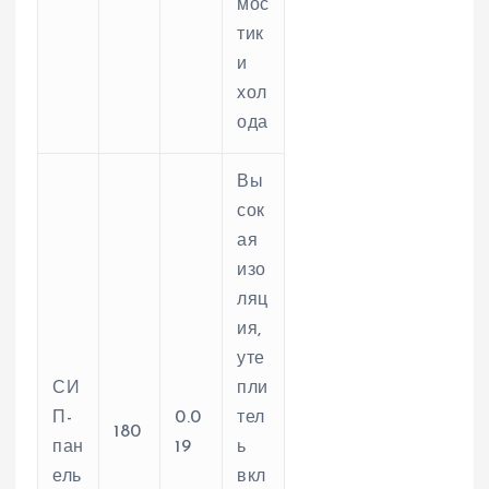
мос
тик
и
хол
ода
Вы
сок
ая
изо
ляц
ия,
уте
СИ
пли
П-
0.0
тел
180
пан
19
ь
ель
вкл