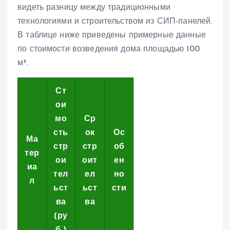
видеть разницу между традиционными
технологиями и строительством из СИП-панелей.
В таблице ниже приведены примерные данные
по стоимости возведения дома площадью 100
м².
Ст
ои
мо
Ср
сть
ок
Ос
Ма
стр
стр
об
тер
ои
оит
ен
иа
тел
ел
но
л
ьст
ьст
сти
ва
ва
(ру
б.)