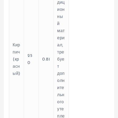
диц
ион
ны
й
мат
ери
Кир
ал,
пич
тре
25
(кр
0.81
буе
0
асн
т
ый)
доп
олн
ите
льн
ого
уте
пле