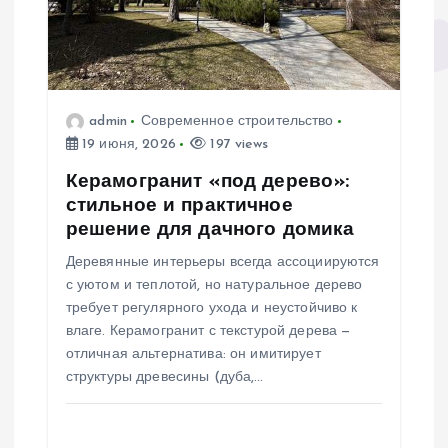
о
з
а
admin
Современное строительство
п
19 июня, 2026
197 views
Керамогранит «под дерево»:
и
стильное и практичное
решение для дачного домика
с
Деревянные интерьеры всегда ассоциируются
с уютом и теплотой, но натуральное дерево
я
требует регулярного ухода и неустойчиво к
влаге. Керамогранит с текстурой дерева —
м
отличная альтернатива: он имитирует
структуры древесины (дуба,…