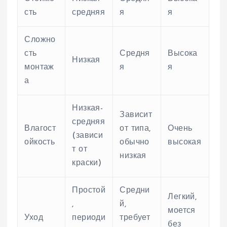
сть
средняя
я
я
Сложно
сть
Средня
Высока
Низкая
монтаж
я
я
а
Низкая-
Зависит
средняя
Влагост
от типа,
Очень
(зависи
ойкость
обычно
высокая
т от
низкая
краски)
Простой
Средни
Легкий,
,
й,
моется
Уход
периоди
требует
без