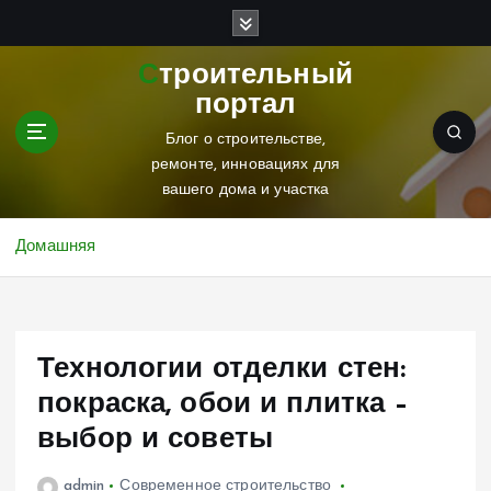
П
е
р
Строительный
е
портал
й
т
Блог о строительстве,
и
ремонте, инновациях для
к
вашего дома и участка
с
о
Домашняя
д
е
р
ж
Технологии отделки стен:
и
м
покраска, обои и плитка –
о
выбор и советы
м
у
admin
Современное строительство