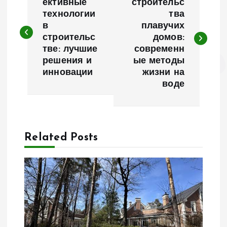
а
ективные
строительс
технологии
тва
в
плавучих
в
строительс
домов:
тве: лучшие
современн
и
решения и
ые методы
инновации
жизни на
г
воде
а
ц
Related Posts
и
я
п