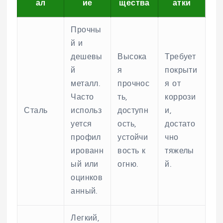
ал
ие
щества
атки
Прочны
й и
дешевы
Высока
Требует
й
я
покрыти
металл.
прочнос
я от
Часто
ть,
коррози
Сталь
использ
доступн
и,
уется
ость,
достато
профил
устойчи
чно
ированн
вость к
тяжелы
ый или
огню.
й.
оцинков
анный.
Легкий,