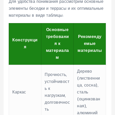
Для удобства понимания рассмотрим основные
элементы беседки и террасы и их оптимальные
материалы в виде таблицы:
Основные
требовани
Рекоменду
Конструкци
я к
емые
я
материала
материалы
м
Дерево
Прочность,
(лиственни
устойчивост
ца, сосна),
ь к
Каркас
сталь
нагрузкам,
(оцинкован
долговечнос
ная),
ть
алюминий