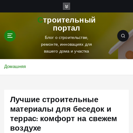
П
е
р
Строительный
е
портал
й
т
Блог о строительстве,
и
ремонте, инновациях для
к
вашего дома и участка
с
о
Домашняя
д
е
р
ж
Лучшие строительные
и
м
материалы для беседок и
о
террас: комфорт на свежем
м
у
воздухе