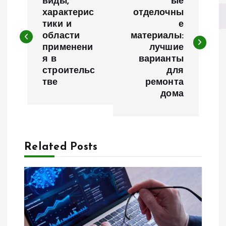
а
виды,
ые
характерис
отделочны
тики и
е
в
области
материалы:
применени
лучшие
и
я в
варианты
строительс
для
г
тве
ремонта
дома
а
ц
Related Posts
и
я
п