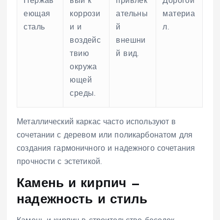
Нержав
вый к
привлек
Дорогой
еющая
коррози
ательны
материа
сталь
и и
й
л.
воздейс
внешни
твию
й вид.
окружа
ющей
среды.
Металлический каркас часто используют в
сочетании с деревом или поликарбонатом для
создания гармоничного и надежного сочетания
прочности с эстетикой.
Камень и кирпич —
надежность и стиль