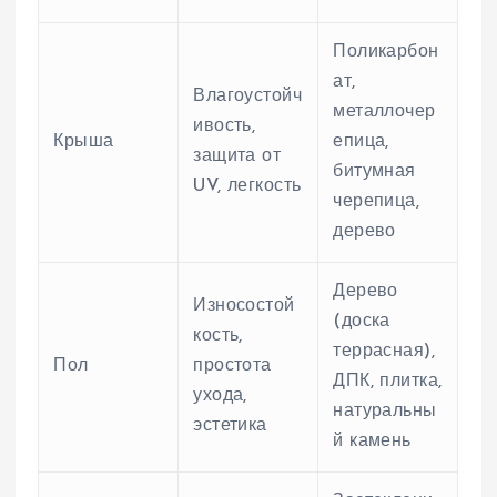
Поликарбон
ат,
Влагоустойч
металлочер
ивость,
Крыша
епица,
защита от
битумная
UV, легкость
черепица,
дерево
Дерево
Износостой
(доска
кость,
террасная),
Пол
простота
ДПК, плитка,
ухода,
натуральны
эстетика
й камень