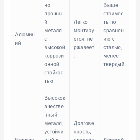
но
Выше
прочны
стоимос
й
Легко
ть по
металл
монтиру
сравнен
Алюмин
с
ется, не
ию с
ий
высокой
ржавеет
сталью,
коррози
.
менее
онной
твердый
стойкос
.
тью.
Высокок
ачестве
нный
металл,
Долгове
устойчи
чность,