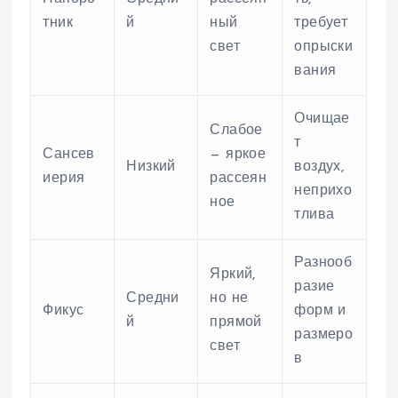
тник
й
ный
требует
свет
опрыски
вания
Очищае
Слабое
т
Сансев
— яркое
Низкий
воздух,
иерия
рассеян
неприхо
ное
тлива
Разнооб
Яркий,
разие
Средни
но не
Фикус
форм и
й
прямой
размеро
свет
в