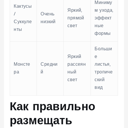
Миниму
Кактусы
Яркий,
м ухода,
/
Очень
прямой
эффект
Суккуле
низкий
свет
ные
нты
формы
Больши
Яркий
е
Монсте
Средни
рассеян
листья,
ра
й
ный
тропиче
свет
ский
вид
Как правильно
размещать