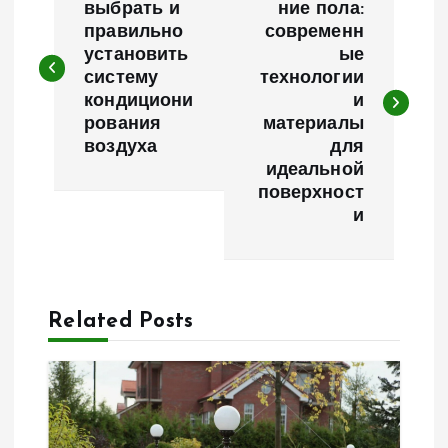
а
выбрать и
ние пола:
правильно
современн
установить
ые
в
систему
технологии
кондициони
и
и
рования
материалы
воздуха
для
г
идеальной
поверхност
а
и
ц
и
Related Posts
я
п