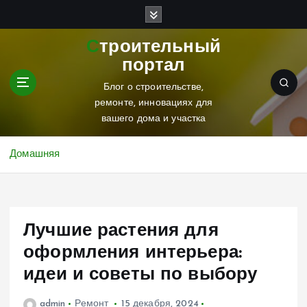
П
е
р
Строительный
е
портал
й
т
Блог о строительстве,
и
ремонте, инновациях для
к
вашего дома и участка
с
о
Домашняя
д
е
р
ж
Лучшие растения для
и
м
оформления интерьера:
о
идеи и советы по выбору
м
у
admin
Ремонт
15 декабря, 2024