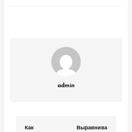
admin
Н
Как
Выравнива