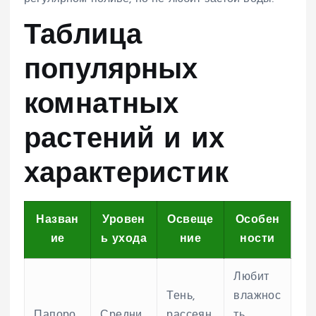
Таблица
популярных
комнатных
растений и их
характеристик
Назван
Уровен
Освеще
Особен
ие
ь ухода
ние
ности
Любит
Тень,
влажнос
Папоро
Средни
рассеян
ть,