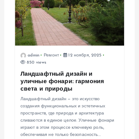
о
з
а
п
admin
Ремонт
12 ноября, 2025
и
850 views
Ландшафтный дизайн и
с
уличные фонари: гармония
света и природы
я
Ландшафтный дизайн — это искусство
м
создания функциональных и эстетичных
пространств, где природа и архитектура
сливаются в единое целое. Уличные фонари
играют в этом процессе ключевую роль,
обеспечивая не только безопасность…