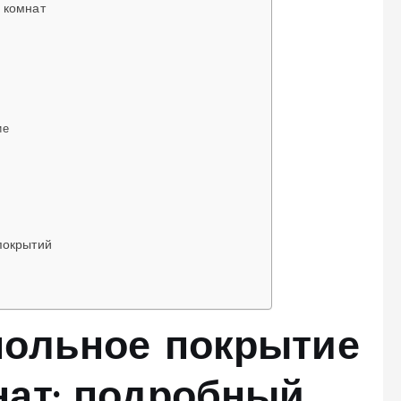
 комнат
ие
покрытий
польное покрытие
нат: подробный