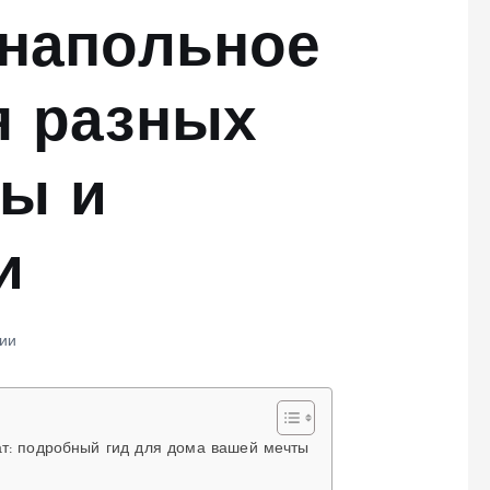
 напольное
я разных
ты и
и
ии
ат: подробный гид для дома вашей мечты