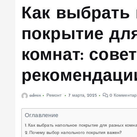
м
Как выбрать
у
покрытие дл
комнат: сове
рекомендаци
admin
Ремонт
7 марта, 2025
0 Комментар
Оглавление
Как выбрать напольное покрытие для разных комн
Почему выбор напольного покрытия важен?