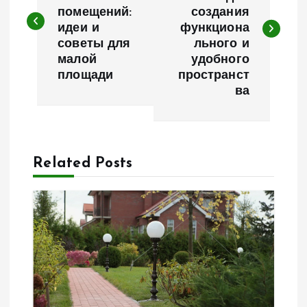
помещений:
создания
в
идеи и
функциона
советы для
льного и
и
малой
удобного
площади
пространст
г
ва
а
ц
Related Posts
и
я
п
о