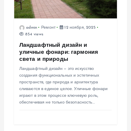
з
а
admin
Ремонт
12 ноября, 2025
п
854 views
Ландшафтный дизайн и
и
уличные фонари: гармония
света и природы
с
Ландшафтный дизайн — это искусство
я
создания функциональных и эстетичных
пространств, где природа и архитектура
м
сливаются в единое целое. Уличные фонари
играют в этом процессе ключевую роль,
обеспечивая не только безопасность…