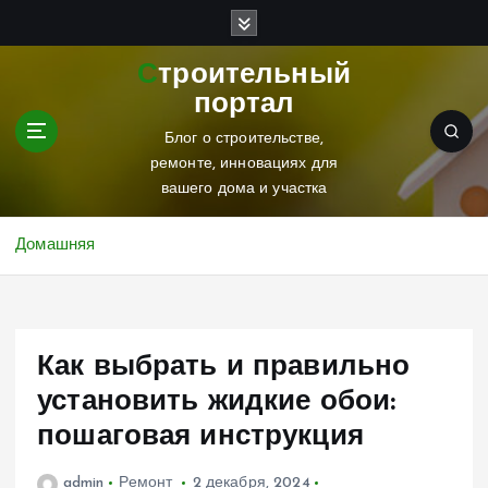
П
е
р
Строительный
е
портал
й
т
Блог о строительстве,
и
ремонте, инновациях для
к
вашего дома и участка
с
о
Домашняя
д
е
р
ж
Как выбрать и правильно
и
м
установить жидкие обои:
о
пошаговая инструкция
м
у
admin
Ремонт
2 декабря, 2024