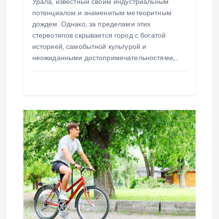
Урала, известный своим индустриальным
потенциалом и знаменитым метеоритным
с
дождем. Однако, за пределами этих
стереотипов скрывается город с богатой
я
историей, самобытной культурой и
неожиданными достопримечательностями,…
м