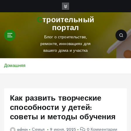
П
е
р
Строительный
е
портал
й
т
Блог о строительстве,
и
ремонте, инновациях для
к
вашего дома и участка
с
о
Домашняя
д
е
р
ж
Как развить творческие
и
м
способности у детей:
о
советы и методы обучения
м
у
admin
Семья
9 июня, 2025
0 Комментарии