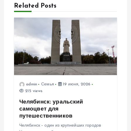
а
Related Posts
ц
и
я
п
о
з
admin
Семья
19 июня, 2026
215 views
а
Челябинск: уральский
самоцвет для
п
путешественников
Челябинск – один из крупнейших городов
и