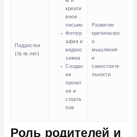
ы и
креати
вное
письмо
Развитие
Фотогр
критическог
афия и
о
Подростки
видеос
мышления
(12-16 лет)
ъемка
и
Создан
самостояте
ие
льности
проект
ов и
старта
пов
Роль родителей и