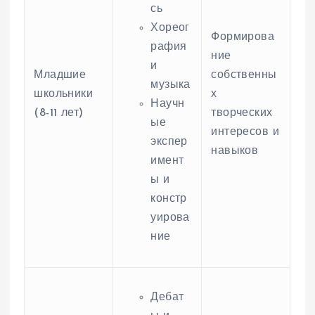
сь
Хореог
Формирова
рафия
ние
и
Младшие
собственны
музыка
школьники
х
Научн
(8-11 лет)
творческих
ые
интересов и
экспер
навыков
имент
ы и
констр
уирова
ние
Дебат