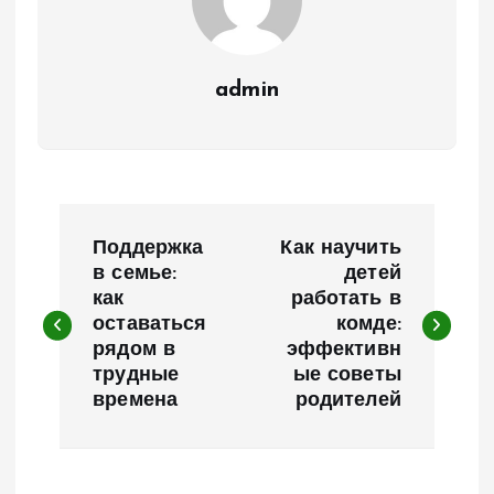
admin
Н
Поддержка
Как научить
а
в семье:
детей
как
работать в
оставаться
комде:
в
рядом в
эффективн
трудные
ые советы
и
времена
родителей
г