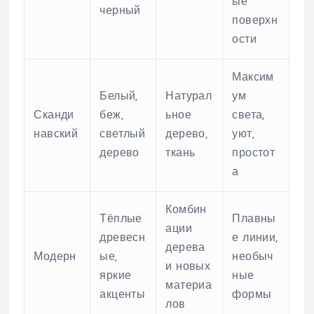
ые
черный
поверхн
ости
Максим
Белый,
Натурал
ум
Сканди
беж,
ьное
света,
навский
светлый
дерево,
уют,
дерево
ткань
простот
а
Комбин
Тёплые
Плавны
ации
древесн
е линии,
дерева
Модерн
ые,
необыч
и новых
яркие
ные
материа
акценты
формы
лов