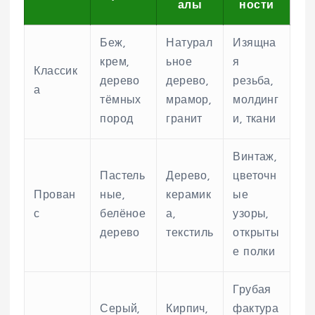
алы
ности
Беж,
Натурал
Изящна
крем,
ьное
я
Классик
дерево
дерево,
резьба,
а
тёмных
мрамор,
молдинг
пород
гранит
и, ткани
Винтаж,
Пастель
Дерево,
цветочн
Прован
ные,
керамик
ые
с
белёное
а,
узоры,
дерево
текстиль
открыты
е полки
Грубая
Серый,
Кирпич,
фактура