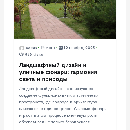
о
з
а
п
admin
Ремонт
12 ноября, 2025
856 views
и
Ландшафтный дизайн и
уличные фонари: гармония
с
света и природы
я
Ландшафтный дизайн — это искусство
создания функциональных и эстетичных
м
пространств, где природа и архитектура
сливаются в единое целое. Уличные фонари
играют в этом процессе ключевую роль,
обеспечивая не только безопасность…