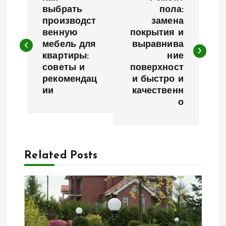
а
выбрать
пола:
производст
замена
венную
покрытия и
в
мебель для
выравнива
квартиры:
ние
и
советы и
поверхност
рекомендац
и быстро и
г
ии
качественн
о
а
ц
Related Posts
и
я
п