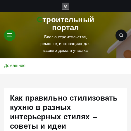
П
е
р
Строительный
е
портал
й
т
Блог о строительстве,
и
ремонте, инновациях для
к
вашего дома и участка
с
о
Домашняя
д
е
р
ж
Как правильно стилизовать
и
м
кухню в разных
о
интерьерных стилях —
м
у
советы и идеи