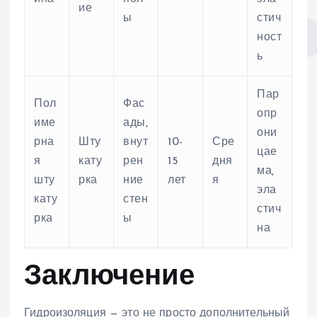
ие
ы
стич
ност
ь
Пар
Пол
Фас
опр
име
ады,
они
рна
Шту
внут
10-
Сре
цае
я
кату
рен
15
дня
ма,
шту
рка
ние
лет
я
эла
кату
стен
стич
рка
ы
на
Заключение
Гидроизоляция — это не просто дополнительный