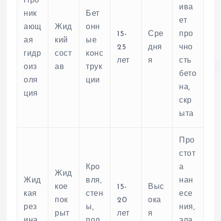
Про
ива
ник
Бет
ет
ающ
Жид
онн
15-
Сре
про
ая
кий
ые
25
дня
чно
гидр
сост
конс
лет
я
сть
оиз
ав
трук
бето
оля
ции
на,
ция
скр
ыта
Про
стот
Кро
а
Жид
Жид
вля,
нан
кое
15-
Выс
кая
стен
есе
пок
20
ока
рез
ы,
ния,
рыт
лет
я
ина
пол
эла