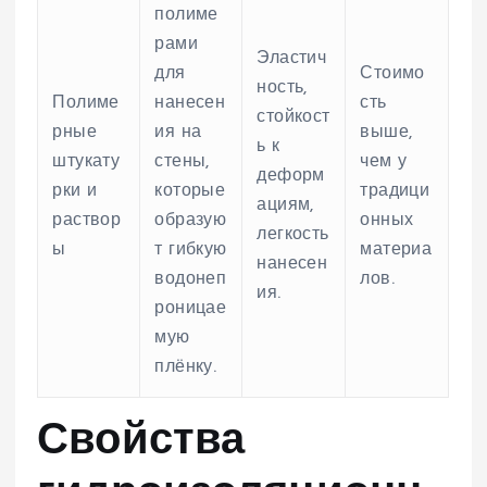
полиме
рами
Эластич
для
Стоимо
ность,
Полиме
нанесен
сть
стойкост
рные
ия на
выше,
ь к
штукату
стены,
чем у
деформ
рки и
которые
традици
ациям,
раствор
образую
онных
легкость
ы
т гибкую
материа
нанесен
водонеп
лов.
ия.
роницае
мую
плёнку.
Свойства