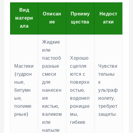
Вид
Описан
Преиму
Недост
матери
ие
щества
атки
ала
Жидкие
или
пастооб
Хорошо
Мастики
разные
сцепля
Чувстви
(гудрон
смеси
ются с
тельны
ные,
для
поверхн
к
битумн
нанесен
остью,
ультраф
ые,
ия
водонеп
иолету,
полиме
кистью,
роницае
требуют
рные)
валиком
мы,
защиты.
или
гибкие.
напыле