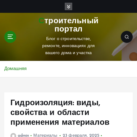
П
е
р
Строительный
е
портал
й
т
Блог о строительстве,
и
ремонте, инновациях для
к
вашего дома и участка
с
о
Домашняя
д
е
р
ж
Гидроизоляция: виды,
и
м
свойства и области
о
применения материалов
м
у
admin
Материалы
23 февраля, 2025