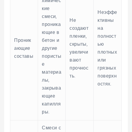
химичес
кие
Неэффе
смеси,
Не
ктивны
проника
создают
на
ющие в
пленки,
полност
Проник
бетон и
скрыты,
ью
ающие
другие
увеличи
плотных
составы
пористы
вают
или
е
прочнос
грязных
материа
ть.
поверхн
лы,
остях.
закрыва
ющие
капилля
ры.
Смеси с