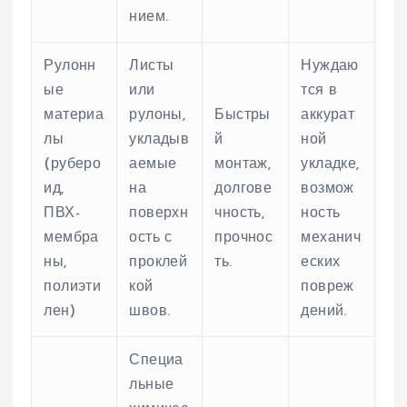
нием.
Рулонн
Листы
Нуждаю
ые
или
тся в
материа
рулоны,
Быстры
аккурат
лы
укладыв
й
ной
(руберо
аемые
монтаж,
укладке,
ид,
на
долгове
возмож
ПВХ-
поверхн
чность,
ность
мембра
ость с
прочнос
механич
ны,
проклей
ть.
еских
полиэти
кой
повреж
лен)
швов.
дений.
Специа
льные