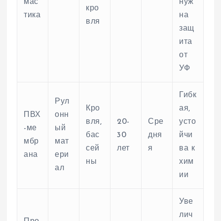
мас
нуж
кро
тика
на
вля
защ
ита
от
УФ
Гибк
Рул
Кро
ая,
ПВХ
онн
вля,
20-
Сре
усто
-ме
ый
бас
30
дня
йчи
мбр
мат
сей
лет
я
ва к
ана
ери
ны
хим
ал
ии
Уве
лич