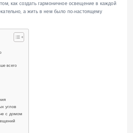
том, как создать гармоничное освещение в каждой
кательно, а жить в нем было по-настоящему
а
о
ьше всего
ния
ых углов
ече с домом
мещений