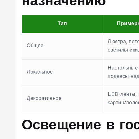
назначению
Тип
Пример
Люстра, пот
Общее
светильники
Настольные 
Локальное
подвесы над
LED-ленты, 
Декоративное
картин/поло
Освещение в гос