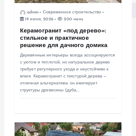
а
admin
Современное строительство
19 июня, 2026
200 views
п
Керамогранит «под дерево»:
стильное и практичное
и
решение для дачного домика
Деревянные интерьеры всегда ассоциируются
с
с уютом и теплотой, но натуральное дерево
требует регулярного ухода и неустойчиво к
я
влаге. Керамогранит с текстурой дерева —
отличная альтернатива: он имитирует
м
структуры древесины (дуба,…