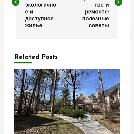
в
экологично
тве и
е и
ремонте:
и
доступное
полезные
жилье
советы
г
а
Related Posts
ц
и
я
п
о
з