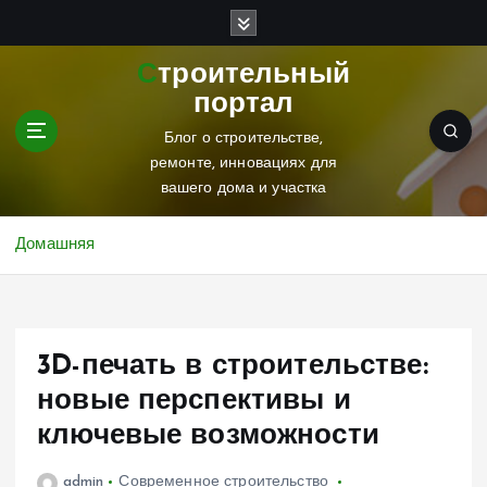
П
е
р
Строительный
е
портал
й
т
Блог о строительстве,
и
ремонте, инновациях для
к
вашего дома и участка
с
о
Домашняя
д
е
р
ж
3D-печать в строительстве:
и
м
новые перспективы и
о
ключевые возможности
м
у
admin
Современное строительство